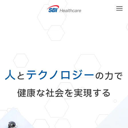
人
テクノロジー
と
の力で
健康な社会を実現する